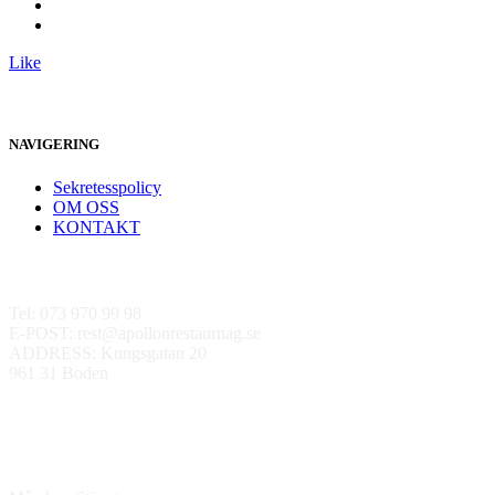
Like
NAVIGERING
Sekretesspolicy
OM OSS
KONTAKT
Kontakta oss
Tel: 073 970 99 98
E-POST: rest@apollonrestaurnag.se
ADDRESS: Kungsgatan 20
961 31 Boden
ÖPPETTIDER